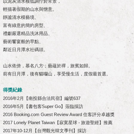
以泥灰清水模低調佇於常景，
輕描著假期的山水與愜意。
靜謐清水模藝境、
富有綠意的簡約房型、
禮獻嚴選精品洗沐用品、
藝術饗宴般的早點、
鄰近日月潭水社碼頭。
山水依傍，慕名八方；藝蘊於禪，旅賓如歸。
前有日月潭，後有貓囒山，享受慢生活，度假最首選。
得獎紀錄
2016年2月【南投縣合法民宿】編號637
2016年5月【書包客Super Go】蒞臨採訪
2016 Booking.com Guest Review Award 住客評分卓越獎
2017 Lonely Planet Taiwan【寂寞星球 - 旅遊聖經】推薦
2017年10-12月【台灣觀光韓文季刊】採訪