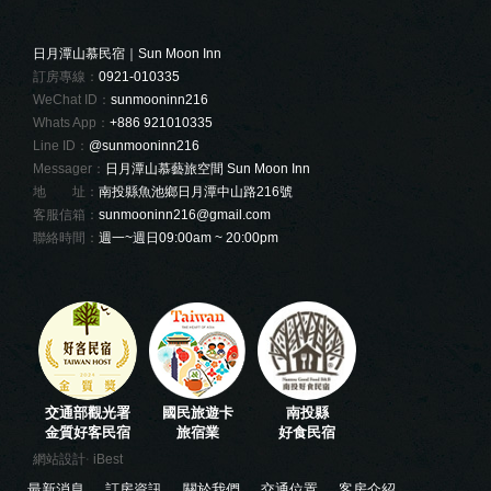
日月潭山慕民宿｜Sun Moon Inn
訂房專線：
0921-010335
WeChat ID：
sunmooninn216
Whats App：
+886 921010335
Line ID：
@sunmooninn216
Messager：
日月潭山慕藝旅空間 Sun Moon Inn
地 址：
南投縣魚池鄉日月潭中山路216號
客服信箱：
sunmooninn216@gmail.com
聯絡時間：
週一~週日09:00am ~ 20:00pm
交通部觀光署
國民旅遊卡
南投縣
金質好客民宿
旅宿業
好食民宿
‧
網站設計
iBest
最新消息
訂房資訊
關於我們
交通位置
客房介紹