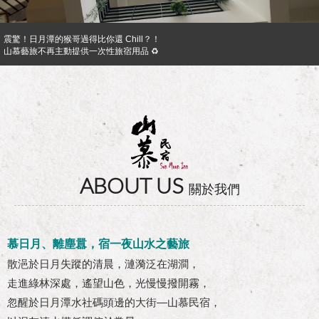
震驚！日月潭的猴哥過得比你還 Chill？！
山慕藝旅不再主動提供一次性旅宿用品 ♻︎
日月潭山慕民宿超挺你，官網訂房獨享優惠專案！！ Preferential Program that you shoul
山慕成為綠食宣言夥伴 ✿
反詐騙公告｜溫馨提醒您
日月潭山慕民宿超挺你，國民旅遊卡訂房獨家優惠專案同時啟動！
ABOUT US
關於我們
慕日月、離塵囂，宿一夜山水之藝旅
散浥於日月失蹤的清晨，漣漪泛在湖澗，
走進綠林深處，遙望山色，光慢慢撥開霧，
忽醒於日月潭水社碼頭邊的大街—山慕民宿，