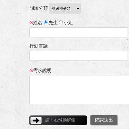
問題分類
※
姓名
先生
小姐
行動電話
※
需求說明
確認送出
請向右滑動解鎖