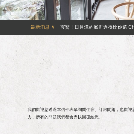
日月潭山慕民宿超挺你，國民旅遊
震驚！日月潭的猴哥過得比你還 Chi
最新消息
//
山慕藝旅不再主動提供一次性旅宿用品
日月潭山慕民宿超挺你，官網訂房獨享優惠專案！！ 
山慕成為綠食宣言夥伴 ✿
反詐騙公告｜溫馨提醒您
日月潭山慕民宿超挺你，國民旅遊
震驚！日月潭的猴哥過得比你還 Chi
我們歡迎您透過本信件表單詢問住宿、訂房問題，也歡迎
力，所有的問題我們都會盡快回覆給您。