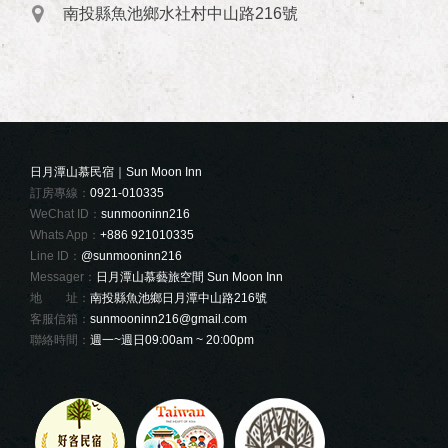
南投縣魚池鄉水社村中山路216號
日月潭山慕民宿｜Sun Moon Inn
訂房專線：
0921-010335
WeChat ID：
sunmooninn216
Whats App：
+886 921010335
Line ID：
@sunmooninn216
Messager：
日月潭山慕藝旅空間 Sun Moon Inn
地 址：
南投縣魚池鄉日月潭中山路216號
客服信箱：
sunmooninn216@gmail.com
聯絡時間：
週一~週日09:00am ~ 20:00pm