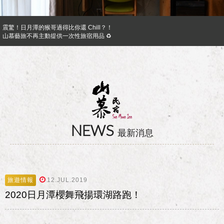
震驚！日月潭的猴哥過得比你還 Chill？！
山慕藝旅不再主動提供一次性旅宿用品 ♻︎
日月潭山慕民宿超挺你，官網訂房獨享優惠專案！！ Preferential Program that you shoul
山慕成為綠食宣言夥伴 ✿
反詐騙公告｜溫馨提醒您
日月潭山慕民宿超挺你，國民旅遊卡訂房獨家優惠專案同時啟動！
NEWS
最新消息
旅遊情報
12.JUL.2019
2020日月潭櫻舞飛揚環湖路跑！