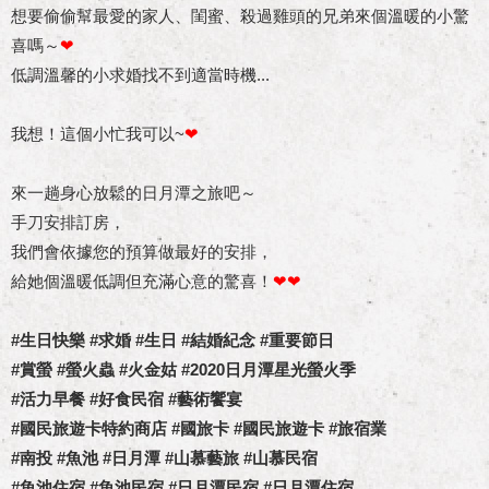
想要偷偷幫最愛的家人、閨蜜、殺過雞頭的兄弟來個溫暖的小驚
喜嗎～
❤
低調溫馨的小求婚找不到適當時機...
我想！這個小忙我可以~
❤
來一趟身心放鬆的日月潭之旅吧～
手刀安排訂房，
我們會依據您的預算做最好的安排，
給她個溫暖低調但充滿心意的驚喜！
❤❤
#生日快樂 #求婚 #生日 #結婚紀念 #重要節日
#賞螢 #螢火蟲 #火金姑 #2020日月潭星光螢火季
#活力早餐 #好食民宿 #藝術饗宴
#國民旅遊卡特約商店 #國旅卡 #國民旅遊卡 #旅宿業
#南投 #魚池 #日月潭 #山慕藝旅 #山慕民宿
#魚池住宿 #魚池民宿 #日月潭民宿 #日月潭住宿