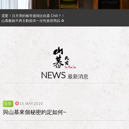
震驚！日月潭的猴哥過得比你還 Chill？！
山慕藝旅不再主動提供一次性旅宿用品 ♻︎
日月潭山慕民宿超挺你，官網訂房獨享優惠專案！！ Preferential Program that you shoul
山慕成為綠食宣言夥伴 ✿
反詐騙公告｜溫馨提醒您
日月潭山慕民宿超挺你，國民旅遊卡訂房獨家優惠專案同時啟動！
NEWS
最新消息
公告
15.MAY.2020
與山慕來個秘密約定如何~