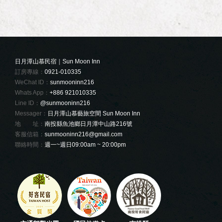
日月潭山慕民宿｜Sun Moon Inn
訂房專線：
0921-010335
WeChat ID：
sunmooninn216
Whats App：
+886 921010335
Line ID：
@sunmooninn216
Messager：
日月潭山慕藝旅空間 Sun Moon Inn
地 址：
南投縣魚池鄉日月潭中山路216號
客服信箱：
sunmooninn216@gmail.com
聯絡時間：
週一~週日09:00am ~ 20:00pm