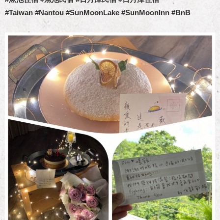
#Taiwan #Nantou #SunMoonLake #SunMoonInn #BnB