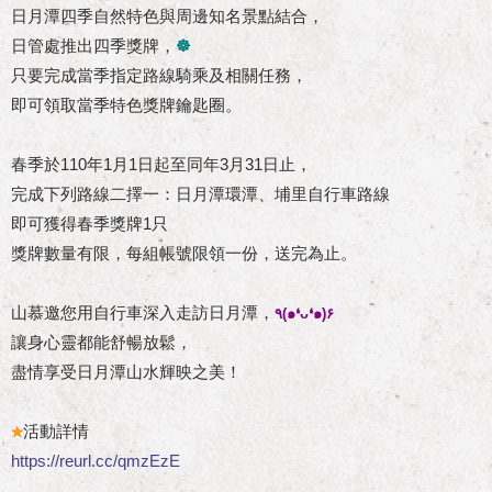
日月潭四季自然特色與周邊知名景點結合，
日管處推出四季獎牌，
☸
只要完成當季指定路線騎乘及相關任務，
即可領取當季特色獎牌鑰匙圈。
春季於110年1月1日起至同年3月31日止，
完成下列路線二擇一：日月潭環潭、埔里自行車路線
即可獲得春季獎牌1只
獎牌數量有限，每組帳號限領一份，送完為止。
山慕邀您用自行車深入走訪日月潭，
٩(๑❛ᴗ❛๑)۶
讓身心靈都能舒暢放鬆，
盡情享受日月潭山水輝映之美！
活動詳情
✮
https://reurl.cc/qmzEzE