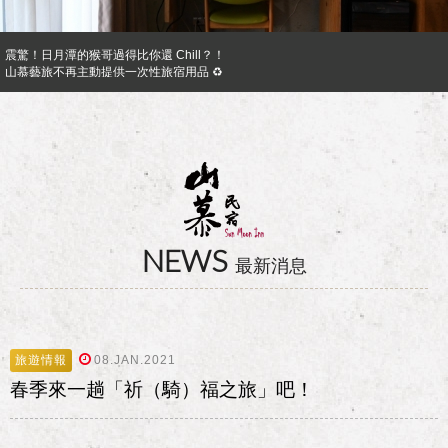
震驚！日月潭的猴哥過得比你還 Chill？！
山慕藝旅不再主動提供一次性旅宿用品 ♻︎
日月潭山慕民宿超挺你，官網訂房獨享優惠專案！！ Preferential Program that you shoul
山慕成為綠食宣言夥伴 ✿
反詐騙公告｜溫馨提醒您
日月潭山慕民宿超挺你，國民旅遊卡訂房獨家優惠專案同時啟動！
NEWS
最新消息
旅遊情報
08.JAN.2021
春季來一趟「祈（騎）福之旅」吧！