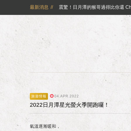
震驚！日月潭的猴哥過得比你還 Chi
最新消息
//
山慕藝旅不再主動提供一次性旅宿用品
日月潭山慕民宿超挺你，官網訂房獨享優惠專案！！ 
山慕成為綠食宣言夥伴 ✿
反詐騙公告｜溫馨提醒您
日月潭山慕民宿超挺你，國民旅遊
震驚！日月潭的猴哥過得比你還 Chi
旅遊情報
04.APR.2022
2022日月潭星光螢火季開跑囉！
氣溫逐漸暖和，