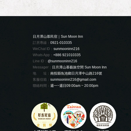
日月潭山慕民宿｜Sun Moon Inn
訂房專線：
0921-010335
WeChat ID：
sunmooninn216
Whats App：
+886 921010335
Line ID：
@sunmooninn216
Messager：
日月潭山慕藝旅空間 Sun Moon Inn
地 址：
南投縣魚池鄉日月潭中山路216號
客服信箱：
sunmooninn216@gmail.com
聯絡時間：
週一~週日09:00am ~ 20:00pm