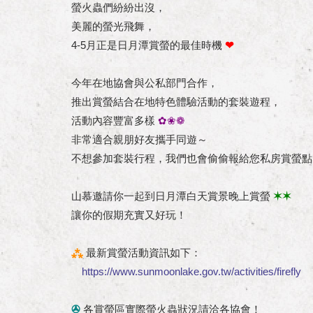
螢火蟲們紛紛出沒，
美麗的螢光飛舞，
4-5月正是日月潭賞螢的最佳時機
❤
今年在地協會與公私部門合作，
推出賞螢結合在地特色體驗活動的套裝遊程，
活動內容豐富多樣
✿❀❁
非常適合親朋好友攜手同遊～
不想參加套裝行程，我們也會偷偷報給您私房賞螢點
山慕邀請你一起到日月潭白天賞景晚上賞螢
✶✶
讓你的假期充實又好玩！
⁂
最新賞螢活動資訊如下：
https://www.sunmoonlake.gov.tw/activities/firefly
✇
各賞螢區實際螢火蟲狀況請洽各協會！