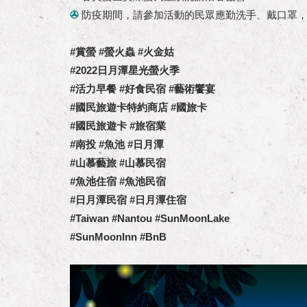
✇
防疫期間，請參加活動的民眾應勤洗手、戴口罩
#賞螢 #螢火蟲 #火金姑
#2022日月潭星光螢火季
#活力早餐 #好食民宿 #藝術饗宴
#國民旅遊卡特約商店 #國旅卡
#國民旅遊卡 #旅宿業
#南投 #魚池 #日月潭
#山慕藝旅 #山慕民宿
#魚池住宿 #魚池民宿
#日月潭民宿 #日月潭住宿
#Taiwan #Nantou #SunMoonLake
#SunMoonInn #BnB