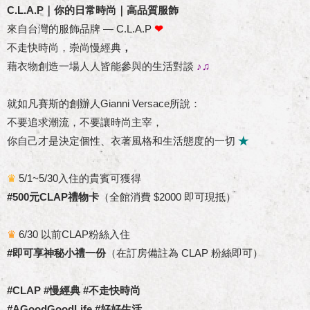
C.L.A.P｜你的日常時尚｜高品質服飾
來自台灣的服飾品牌 — C.L.A.P
❤
不走快時尚，崇尚慢經典
，
藉衣物創造一場人人皆能參與的生活對談
♪♫
就如凡賽斯的創辦人Gianni Versace所說：
不要追求潮流，不要讓時尚主宰，
你自己才是決定個性、衣著風格和生活態度的一切
★
♛
5/1~5/30入住的貴賓可獲得
#500元CLAP禮物卡
（全館消費 $2000 即可現抵）​
♛
6/30 以前CLAP粉絲入住
#即可享神秘小禮一份
（在訂房備註為 CLAP 粉絲即可）​
#CLAP #慢經典 #不走快時尚
#AGoodGoodLife ​#好好生活 ​