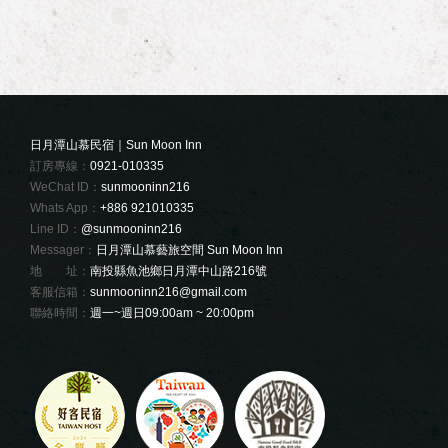
日月潭山慕民宿｜Sun Moon Inn
訂房專線：
0921-010335
WeChat ID：
sunmooninn216
Whats App：
+886 921010335
Line ID：
@sunmooninn216
Messager：
日月潭山慕藝旅空間 Sun Moon Inn
地 址：
南投縣魚池鄉日月潭中山路216號
客服信箱：
sunmooninn216@gmail.com
聯絡時間：
週一~週日09:00am ~ 20:00pm