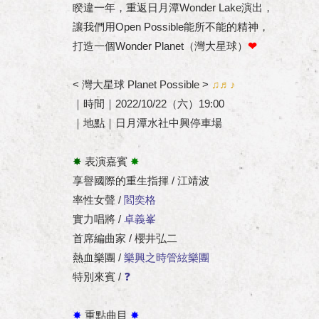
睽違一年，重返日月潭Wonder Lake演出，
讓我們用Open Possible能所不能的精神，
打造一個Wonder Planet（灣大星球）
❤
< 灣大星球 Planet Possible >
♫♬♪
｜時間｜2022/10/22（六）19:00
｜地點｜日月潭水社中興停車場
✸
表演嘉賓
✸
享譽國際的重生指揮 / 江靖波
率性女聲 /
閻奕格
實力唱將 /
卓義峯
首席編曲家 / 櫻井弘二
熱血樂團 /
樂興之時管絃樂團
特別來賓 /
❓
✸
重點曲目
✸