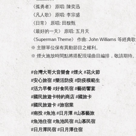
《孤勇者》 原唱: 陳奕迅
《凡人歌》 原唱: 李宗盛
《日常》 原唱: 田馥甄
《最好的一天》 原唱: 五月天
《Superman Theme》 作曲: John Williams 等經典
※ 主辦單位保有異動節目之權利。
※ 煙火施放時間點將搭配現場曲目編排，敬請期待
#台灣大哥大音樂會 #煙火 #花火節
#安心旅宿 #樂活防疫 #防疫模範生
#活力早餐 #好食民宿 #藝術饗宴
#國民旅遊卡特約商店 #國旅卡
#國民旅遊卡 #旅宿業
#南投 #魚池 #日月潭 #山慕藝旅
#魚池住宿 #魚池民宿 #山慕民宿
#日月潭民宿 #日月潭住宿