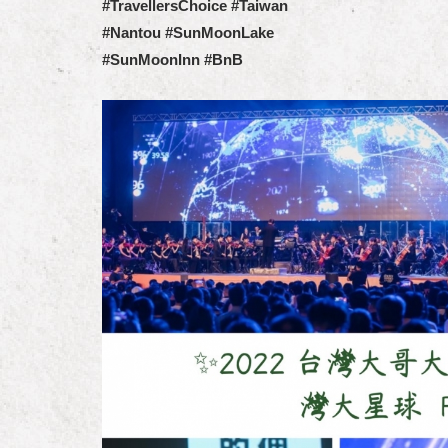
#TravellersChoice #Taiwan
#Nantou #SunMoonLake
#SunMoonInn #BnB