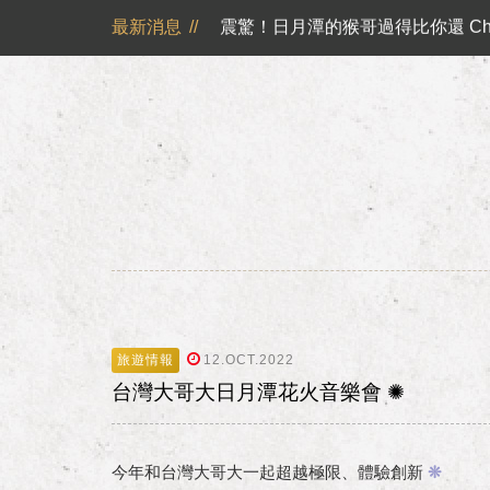
震驚！日月潭的猴哥過得比你還 Chi
最新消息
//
山慕藝旅不再主動提供一次性旅宿用品
日月潭山慕民宿超挺你，官網訂房獨享優惠專案！！ 
山慕成為綠食宣言夥伴 ✿
反詐騙公告｜溫馨提醒您
日月潭山慕民宿超挺你，國民旅遊
震驚！日月潭的猴哥過得比你還 Chi
旅遊情報
12.OCT.2022
台灣大哥大日月潭花火音樂會 ✺
今年和台灣大哥大一起超越極限、體驗創新
❊