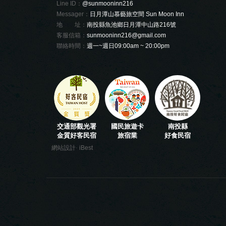
Line ID：
@sunmooninn216
Messager：
日月潭山慕藝旅空間 Sun Moon Inn
地 址：
南投縣魚池鄉日月潭中山路216號
客服信箱：
sunmooninn216@gmail.com
聯絡時間：
週一~週日09:00am ~ 20:00pm
交通部觀光署
國民旅遊卡
南投縣
金質好客民宿
旅宿業
好食民宿
‧
網站設計
iBest