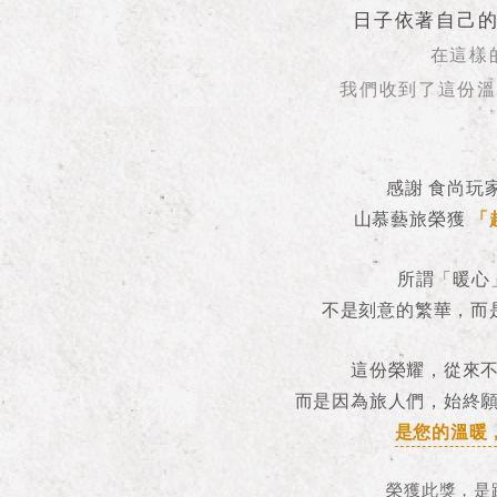
日子依著自己
在這樣
我們收到了這份溫
感謝 食尚玩家
山慕藝旅榮獲
「
所謂「暖心
不是刻意的繁華，而
這份榮耀，從來
而是因為旅人們，始終
是您的溫暖
榮獲此獎，是