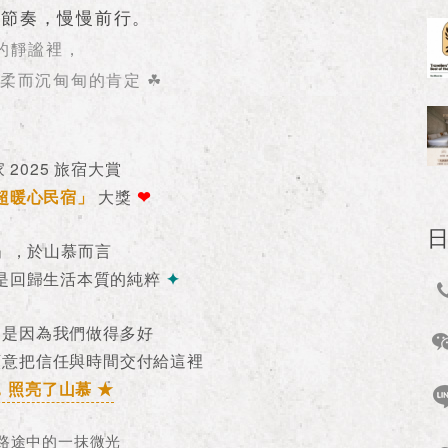
的節奏，慢慢前行。
的靜謐裡，
柔而沉甸甸的肯定 ☘︎
 2025 旅宿大賞
超暖心民宿」
大獎
❤
」，於山慕而言
是回歸生活本質的純粹
✦
不是因為我們做得多好
願意把信任與時間交付給這裡
，照亮了山慕 ★
路途中的一抹微光