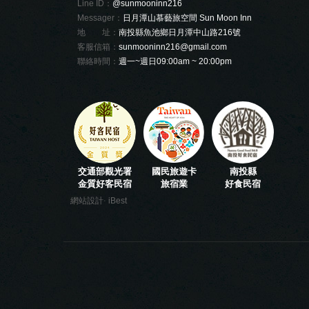
Line ID：
@sunmooninn216
Messager：
日月潭山慕藝旅空間 Sun Moon Inn
地 址：
南投縣魚池鄉日月潭中山路216號
客服信箱：
sunmooninn216@gmail.com
聯絡時間：
週一~週日09:00am ~ 20:00pm
交通部觀光署
國民旅遊卡
南投縣
金質好客民宿
旅宿業
好食民宿
‧
網站設計
iBest