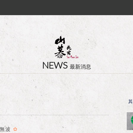
卡訂房獨家優惠專案同時啟動！
ll？！
NEWS
最新消息
其
面無波
✿