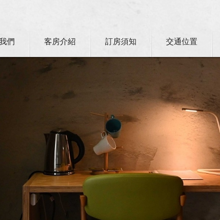
我們
客房介紹
訂房須知
交通位置
卡訂房獨家優惠專案同時啟動！
ll？！
 ♻︎
Preferential Program that you shouldn't miss!!