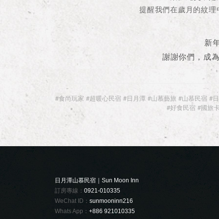
提醒我們在歲月的紋理
新
謝謝你們，成
#食尚玩家 #超暖心民宿 #日月潭 #山慕藝旅 #山慕民宿 #
#好食民宿 #國旅卡
日月潭山慕民宿｜Sun Moon Inn
訂房專線：
0921-010335
WeChat ID：
sunmooninn216
Whats App：
+886 921010335