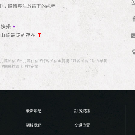
中，繼續專注於當下的純粹
年快樂
♠︎
為山慕最暖的存在
❣
日月潭民宿 #日月潭住宿 #好客民宿金質獎 #好客民宿 #活力早餐
 #國民旅遊卡 #旅宿業
最新消息
訂房資訊
關於我們
交通位置