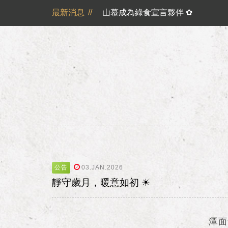
山慕成為綠食宣言夥伴 ✿
最新消息
//
反詐騙公告｜溫馨提醒您
日月潭山慕民宿超挺你，國民旅遊
震驚！日月潭的猴哥過得比你還 Chi
公告
03.JAN.2026
靜守歲月，暖意如初 ☀
潭