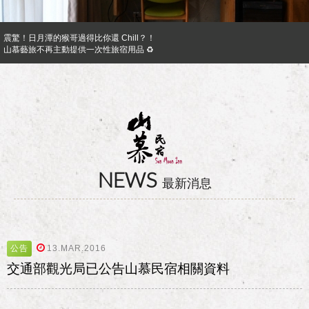
震驚！日月潭的猴哥過得比你還 Chill？！
山慕藝旅不再主動提供一次性旅宿用品 ♻︎
日月潭山慕民宿超挺你，官網訂房獨享優惠專案！！ Preferential Program that you shoul
山慕成為綠食宣言夥伴 ✿
反詐騙公告｜溫馨提醒您
日月潭山慕民宿超挺你，國民旅遊卡訂房獨家優惠專案同時啟動！
NEWS
最新消息
公告
13.MAR.2016
交通部觀光局已公告山慕民宿相關資料