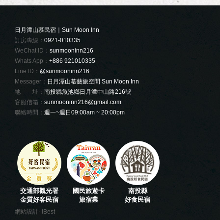
日月潭山慕民宿｜Sun Moon Inn
訂房專線：
0921-010335
WeChat ID：
sunmooninn216
Whats App：
+886 921010335
Line ID：
@sunmooninn216
Messager：
日月潭山慕藝旅空間 Sun Moon Inn
地 址：
南投縣魚池鄉日月潭中山路216號
客服信箱：
sunmooninn216@gmail.com
聯絡時間：
週一~週日09:00am ~ 20:00pm
交通部觀光署
國民旅遊卡
南投縣
金質好客民宿
旅宿業
好食民宿
‧
網站設計
iBest