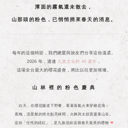
潭面的霧氣還未散去，
山那頭的粉色，已悄悄捎來春天的消息。
每年的這個時節，我們總愛與旅友們分享這份溫柔。
2026 年，適逢
九族文化村 40 週年
，
這場全台最大的櫻花盛會，將比以往更加璀璨。
山 林 裡 的 粉 色 慶 典
白天，在櫻花隧道下野餐，看著蒸氣火車穿梭花海；
夜晚，流星般的燈光點亮林間，火舞與太鼓震盪著山谷。
這份「任性的緋紅」，是九族送給這個春天最美的禮物
❤