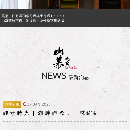
震驚！日月潭的猴哥過得比你還 Chill？！
山慕藝旅不再主動提供一次性旅宿用品 ♻︎
日月潭山慕民宿超挺你，官網訂房獨享優惠專案！！ Preferential Program that you shoul
山慕成為綠食宣言夥伴 ✿
反詐騙公告｜溫馨提醒您
日月潭山慕民宿超挺你，國民旅遊卡訂房獨家優惠專案同時啟動！
NEWS
最新消息
旅遊情報
27.JAN.2026
靜 守 時 光 ｜ 湖 畔 靜 謐 ． 山 林 緋 紅