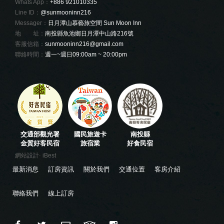
Whats App：
+886 921010335
Line ID：
@sunmooninn216
Messager：
日月潭山慕藝旅空間 Sun Moon Inn
地 址：
南投縣魚池鄉日月潭中山路216號
客服信箱：
sunmooninn216@gmail.com
聯絡時間：
週一~週日09:00am ~ 20:00pm
交通部觀光署
國民旅遊卡
南投縣
金質好客民宿
旅宿業
好食民宿
‧
網站設計
iBest
最新消息
訂房資訊
關於我們
交通位置
客房介紹
聯絡我們
線上訂房