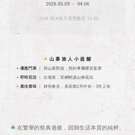
2026.03.09 － 04.06
* 2/16 除夕當天僅營業至 15:00
✦
山 慕 旅 人 小 提 醒
• 優惠門票
｜ 與山慕對談，預約專屬櫻花套票
•
即時花況
｜ 出發前，官網輕讀山林花訊
•
最佳賞味
｜ 靜待春光，美花期2月中旬－3月上旬
☘︎
在繁華的祭典過後，回歸生活本質的純粹。