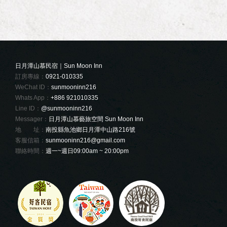
日月潭山慕民宿｜Sun Moon Inn
訂房專線：
0921-010335
WeChat ID：
sunmooninn216
Whats App：
+886 921010335
Line ID：
@sunmooninn216
Messager：
日月潭山慕藝旅空間 Sun Moon Inn
地 址：
南投縣魚池鄉日月潭中山路216號
客服信箱：
sunmooninn216@gmail.com
聯絡時間：
週一~週日09:00am ~ 20:00pm