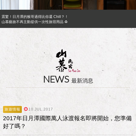
震驚！日月潭的猴哥過得比你還 Chill？！
山慕藝旅不再主動提供一次性旅宿用品 ♻︎
日月潭山慕民宿超挺你，官網訂房獨享優惠專案！！ Preferential Program that you shoul
山慕成為綠食宣言夥伴 ✿
反詐騙公告｜溫馨提醒您
日月潭山慕民宿超挺你，國民旅遊卡訂房獨家優惠專案同時啟動！
NEWS
最新消息
旅遊情報
10.JUL.2017
2017年日月潭國際萬人泳渡報名即將開始，您準備
好了嗎？