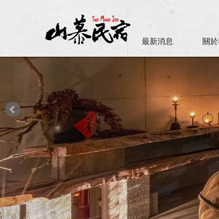
最新消息
關於
日月潭山慕民宿超挺你，國民旅遊
震驚！日月潭的猴哥過得比你還 Chi