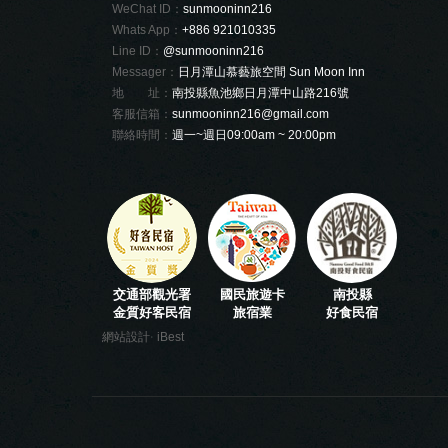
WeChat ID：
sunmooninn216
Whats App：
+886 921010335
Line ID：
@sunmooninn216
Messager：
日月潭山慕藝旅空間 Sun Moon Inn
地 址：
南投縣魚池鄉日月潭中山路216號
客服信箱：
sunmooninn216@gmail.com
聯絡時間：
週一~週日09:00am ~ 20:00pm
交通部觀光署
國民旅遊卡
南投縣
金質好客民宿
旅宿業
好食民宿
‧
網站設計
iBest