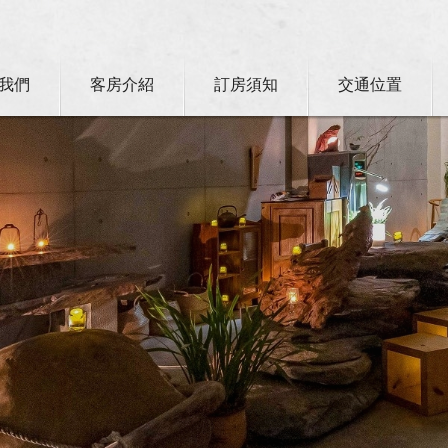
我們
客房介紹
訂房須知
交通位置
卡訂房獨家優惠專案同時啟動！
ll？！