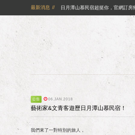
山慕藝旅不再主動提供一次性旅宿用品
最新消息
//
日月潭山慕民宿超挺你，官網訂房獨享優惠專案！！ 
山慕成為綠食宣言夥伴 ✿
反詐騙公告｜溫馨提醒您
日月潭山慕民宿超挺你，國民旅遊
震驚！日月潭的猴哥過得比你還 Chi
公告
06.JAN.2018
藝術家&文青客遊歷日月潭山慕民宿！
我們來了一對特別的旅人，