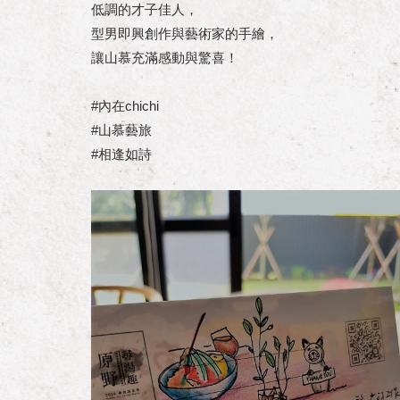
低調的才子佳人，
型男即興創作與藝術家的手繪，
讓山慕充滿感動與驚喜！
#內在chichi
#山慕藝旅
#相逢如詩