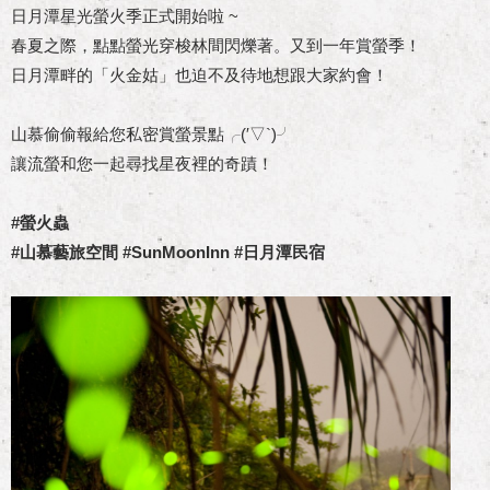
日月潭星光螢火季正式開始啦 ~
春夏之際，點點螢光穿梭林間閃爍著。又到一年賞螢季！
日月潭畔的「火金姑」也迫不及待地想跟大家約會！
山慕偷偷報給您私密賞螢景點╭(′▽`)╯
讓流螢和您一起尋找星夜裡的奇蹟！
#螢火蟲
#山慕藝旅空間 #SunMoonInn #日月潭民宿