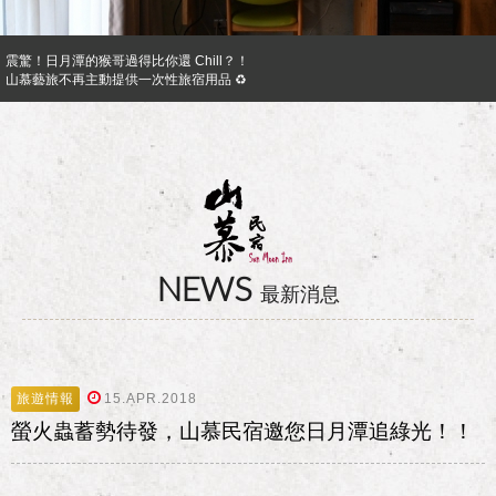
震驚！日月潭的猴哥過得比你還 Chill？！
山慕藝旅不再主動提供一次性旅宿用品 ♻︎
日月潭山慕民宿超挺你，官網訂房獨享優惠專案！！ Preferential Program that you shoul
山慕成為綠食宣言夥伴 ✿
反詐騙公告｜溫馨提醒您
日月潭山慕民宿超挺你，國民旅遊卡訂房獨家優惠專案同時啟動！
NEWS
最新消息
旅遊情報
15.APR.2018
螢火蟲蓄勢待發，山慕民宿邀您日月潭追綠光！！