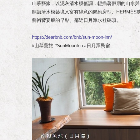
山慕藝旅，以泥灰清水模低調，輕描著假期的山水與
靜謐清水模藝境又富有綠意的簡約房型、HERMÈS
藝術饗宴般的早點、鄰近日月潭水社碼頭。
https://dearbnb.com/bnb/sun-moon-inn/
#山慕藝旅 #SunMoonInn #日月潭民宿