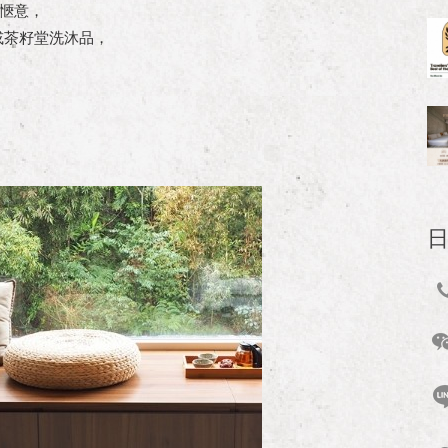
愜意，
或茶籽堂洗沐品，