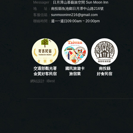
Messager：
日月潭山慕藝旅空間 Sun Moon Inn
地 址：
南投縣魚池鄉日月潭中山路216號
客服信箱：
sunmooninn216@gmail.com
聯絡時間：
週一~週日09:00am ~ 20:00pm
交通部觀光署
國民旅遊卡
南投縣
金質好客民宿
旅宿業
好食民宿
‧
網站設計
iBest