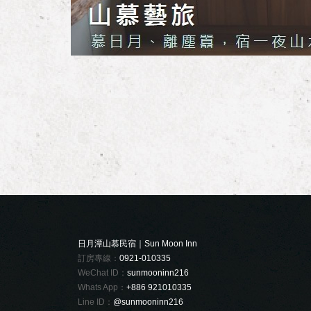
日月潭山慕民宿｜Sun Moon Inn
訂房專線：
0921-010335
WeChat ID：
sunmooninn216
Whats App：
+886 921010335
Line ID：
@sunmooninn216