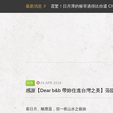
震驚！日月潭的猴哥過得比你還 Chi
最新消息
//
山慕藝旅不再主動提供一次性旅宿用品
日月潭山慕民宿超挺你，官網訂房獨享優惠專案！！ 
山慕成為綠食宣言夥伴 ✿
反詐騙公告｜溫馨提醒您
日月潭山慕民宿超挺你，國民旅遊
震驚！日月潭的猴哥過得比你還 Chi
公告
29.APR.2018
感謝【Dear b&b 帶妳住進台灣之美】
慕日月、離塵囂，宿一夜山水之藝旅