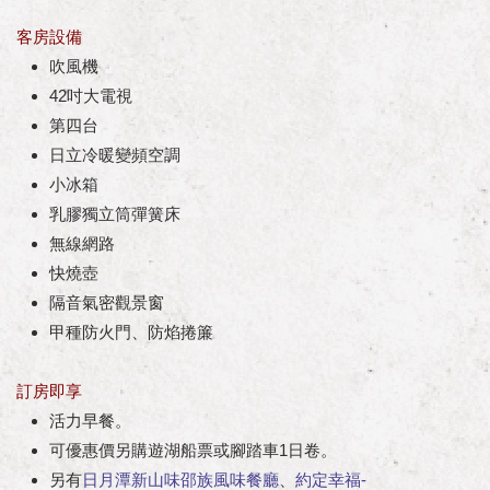
客房設備
吹風機
42吋大電視
第四台
日立冷暖變頻空調
小冰箱
乳膠獨立筒彈簧床
無線網路
快燒壺
隔音氣密觀景窗
甲種防火門、防焰捲簾
訂房即享
活力早餐。
可優惠價另購遊湖船票或腳踏車1日卷。
另有
日月潭新山味邵族風味餐廳
、
約定幸福-