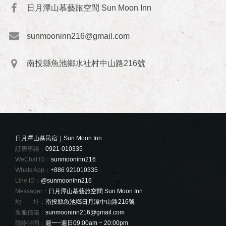
日月潭山慕藝旅空間 Sun Moon Inn
sunmooninn216@gmail.com
南投縣魚池鄉水社村中山路216號
日月潭山慕民宿｜Sun Moon Inn
訂房專線：
0921-010335
WeChat ID：
sunmooninn216
Whats App：
+886 921010335
Line ID：
@sunmooninn216
Messager：
日月潭山慕藝旅空間 Sun Moon Inn
地 址：
南投縣魚池鄉日月潭中山路216號
客服信箱：
sunmooninn216@gmail.com
聯絡時間：
週一~週日09:00am ~ 20:00pm