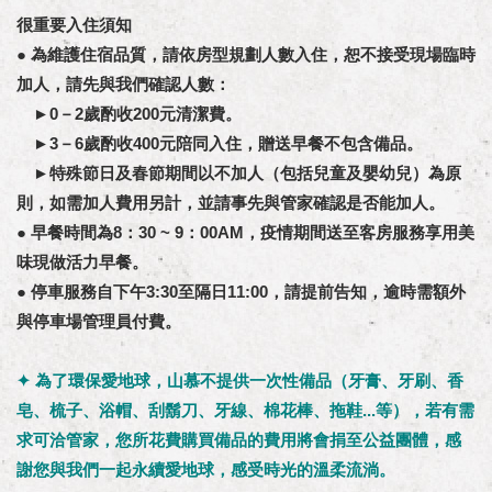
很重要入住須知
● 為維護住宿品質，請依房型規劃人數入住，恕不接受現場臨時
加人，請先與我們確認人數：
►0－2歲酌收200元清潔費。
►3－6歲酌收400元陪同入住，贈送早餐不包含備品。
►特殊節日及春節期間以不加人（包括兒童及嬰幼兒）為原
則，如需加人費用另計，並請事先與管家確認是否能加人。
● 早餐時間為8：30 ~ 9：00AM，疫情期間送至客房服務享用美
味現做活力早餐。
● 停車服務自下午3:30至隔日11:00，請提前告知，逾時需額外
與停車場管理員付費。
✦ 為了環保愛地球，山慕不提供一次性備品（牙膏、牙刷、香
皂、梳子、浴帽、刮鬍刀、牙線、棉花棒、拖鞋...等），若有需
求可洽管家，您所花費購買備品的費用將會捐至公益團體，感
謝您與我們一起永續愛地球，感受時光的溫柔流淌。