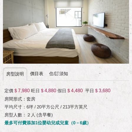
價目表
住/訂須知
房型說明
定價
$
7,980
旺日
$
4,880
假日
$
4,480
平日
$
3,680
房間形式：套房
平均尺寸：6坪 / 20平方公尺 / 213平方英尺
房型人數：２人 (含早餐)
最多可付費添加1位嬰幼兒或兒童（0－6歲）