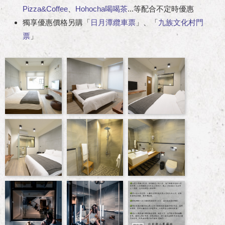
Pizza&Coffee
、
Hohocha喝喝茶
...等配合不定時優惠
獨享優惠價格另購「
日月潭纜車
票
」、「
九族文化村門
票
」