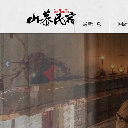
最新消息
關於
日月潭山慕民宿超挺你，國民旅遊
震驚！日月潭的猴哥過得比你還 Chi