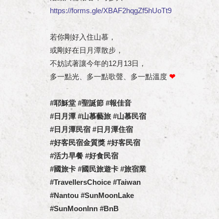
https://forms.gle/XBAF2hqgZf5hUoTt9
若你剛好入住山慕，
或剛好在日月潭散步，
不妨試著讓今年的12月13日，
多一點光、多一點歌聲、多一點溫度
❤
#耶穌堂 #聖誕節 #報佳音
#日月潭 #山慕藝旅 #山慕民宿
#日月潭民宿 #日月潭住宿
#好客民宿金質獎 #好客民宿
#活力早餐 #好食民宿
#國旅卡 #國民旅遊卡 #旅宿業
#TravellersChoice #Taiwan
#Nantou #SunMoonLake
#SunMoonInn #BnB