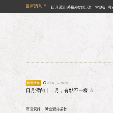
山慕藝旅不再主動提供一次性旅宿用品
最新消息
//
日月潭山慕民宿超挺你，官網訂房獨享優惠專案！！ 
山慕成為綠食宣言夥伴 ✿
反詐騙公告｜溫馨提醒您
日月潭山慕民宿超挺你，國民旅遊
震驚！日月潭的猴哥過得比你還 Chi
旅遊情報
09.DEC.2025
日月潭的十二月，有點不一樣 ☃
湖面安靜，風也變得柔軟，