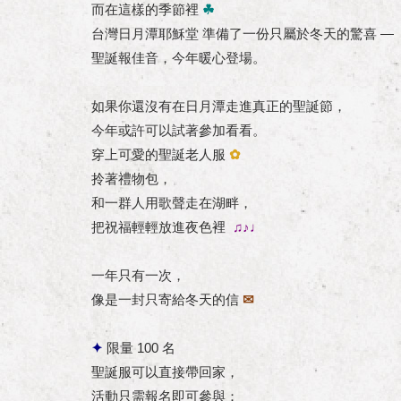
而在這樣的季節裡
☘︎
台灣日月潭耶穌堂 準備了一份只屬於冬天的驚喜 —
聖誕報佳音，今年暖心登場。
如果你還沒有在日月潭走進真正的聖誕節，
今年或許可以試著參加看看。
穿上可愛的聖誕老人服
✿
拎著禮物包，
和一群人用歌聲走在湖畔，
把祝福輕輕放進夜色裡
♫♪♩
一年只有一次，
像是一封只寄給冬天的信
✉
✦
限量 100 名
聖誕服可以直接帶回家，
活動只需報名即可參與：