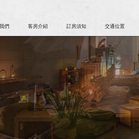
我們
客房介紹
訂房須知
交通位置
卡訂房獨家優惠專案同時啟動！
ll？！