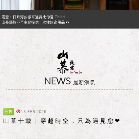
震驚！日月潭的猴哥過得比你還 Chill？！
山慕藝旅不再主動提供一次性旅宿用品 ♻︎
日月潭山慕民宿超挺你，官網訂房獨享優惠專案！！ Preferential Program that you shoul
山慕成為綠食宣言夥伴 ✿
反詐騙公告｜溫馨提醒您
日月潭山慕民宿超挺你，國民旅遊卡訂房獨家優惠專案同時啟動！
NEWS
最新消息
公告
13.FEB.2026
山 慕 十 載 ｜ 穿 越 時 空 ， 只 為 遇 見 您 ❤