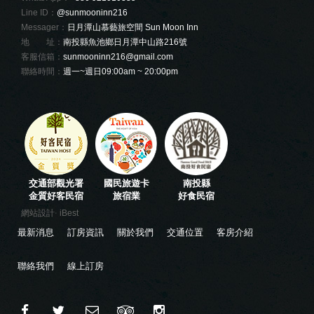
Line ID：
@sunmooninn216
Messager：
日月潭山慕藝旅空間 Sun Moon Inn
地 址：
南投縣魚池鄉日月潭中山路216號
客服信箱：
sunmooninn216@gmail.com
聯絡時間：
週一~週日09:00am ~ 20:00pm
交通部觀光署
國民旅遊卡
南投縣
金質好客民宿
旅宿業
好食民宿
‧
網站設計
iBest
最新消息
訂房資訊
關於我們
交通位置
客房介紹
聯絡我們
線上訂房